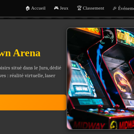
🏠 Accueil
🎮 Jeux
🏆 Classement
🎉 Événem
awn Arena
isirs situé dans le Jura, dédié
s : réalité virtuelle, laser