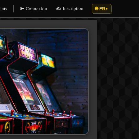
✍️ Inscription
ents
🔑 Connexion
🌐 FR
▼