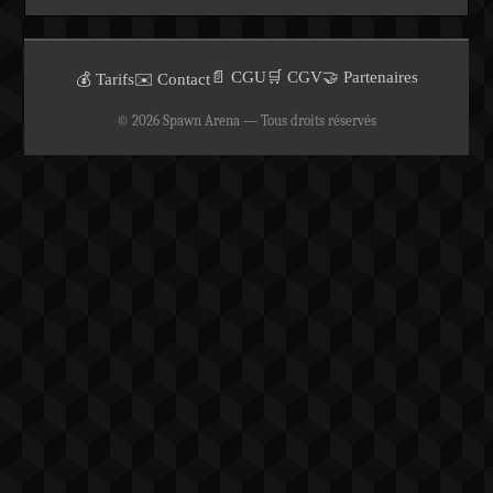
📄 CGU
🛒 CGV
🤝 Partenaires
💰 Tarifs
✉️ Contact
© 2026 Spawn Arena — Tous droits réservés