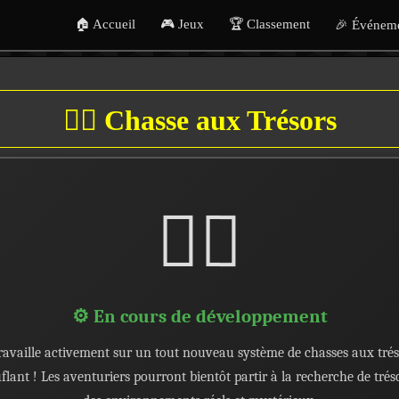
🏠 Accueil
🎮 Jeux
🏆 Classement
🎉 Événem
🏴‍☠️ Chasse aux Trésors
🏴‍☠️
⚙️ En cours de développement
ravaille activement sur un tout nouveau système de chasses aux tré
flant ! Les aventuriers pourront bientôt partir à la recherche de tré