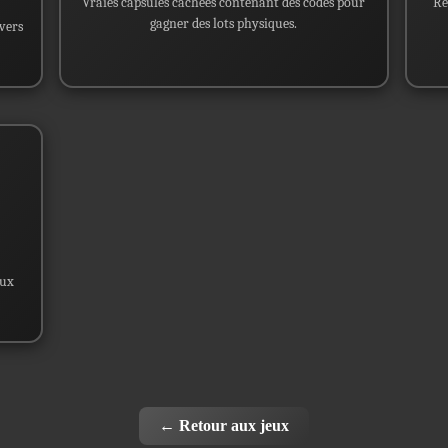
Vraies capsules cachées contenant des codes pour
Ré
gagner des lots physiques.
vers
aux
← Retour aux jeux