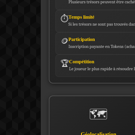
Plusieurs trésors peuvent être caché
⏱️
Temps limité
Si les trésors ne sont pas trouvés dan
🪙
Participation
Inscription payante en Tokens (acha
🏆
Compétition
Le joueur le plus rapide à résoudre 
🗺️
Géolocalisation