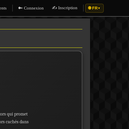
✍️ Inscription
ents
🔑 Connexion
🌐 FR
▼
sors qui promet
sors cachés dans