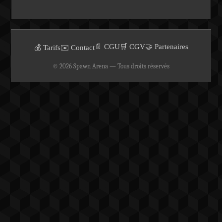
📄 CGU
🛒 CGV
🤝 Partenaires
💰 Tarifs
✉️ Contact
© 2026 Spawn Arena — Tous droits réservés