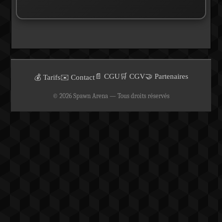
📄 CGU
🛒 CGV
🤝 Partenaires
💰 Tarifs
✉️ Contact
© 2026 Spawn Arena — Tous droits réservés