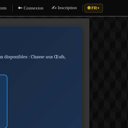
✍️ Inscription
ents
🔑 Connexion
🌐 FR
▼
ux disponibles : Chasse aux Œufs,