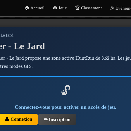
🏠 Accueil
🎮 Jeux
🏆 Classement
🎉 Événem
- Le Jard
er - Le Jard
zier - Le Jard propose une zone active HuntRun de 3,62 ha. Les je
utres modes GPS.
🔓
Connectez-vous pour activer un accès de jeu.
👤 Connexion
✏ Inscription