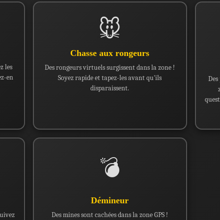
🐭
Chasse aux rongeurs
z les
Des rongeurs virtuels surgissent dans la zone !
ez-en
Soyez rapide et tapez-les avant qu'ils
Des 
disparaissent.
quest
💣
Démineur
quivez
Des mines sont cachées dans la zone GPS !