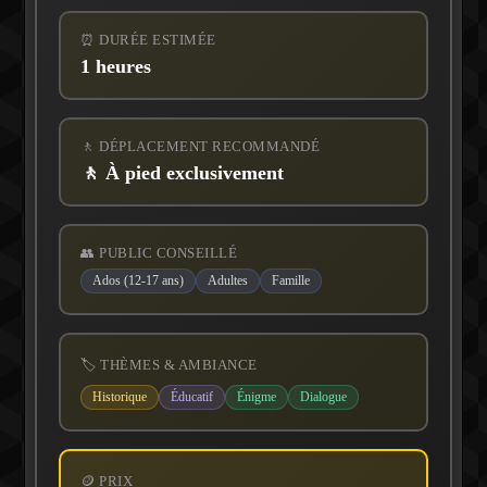
⏰ DURÉE ESTIMÉE
1 heures
🚶 DÉPLACEMENT RECOMMANDÉ
🚶 À pied exclusivement
👥 PUBLIC CONSEILLÉ
Ados (12-17 ans)
Adultes
Famille
🏷️ THÈMES & AMBIANCE
Historique
Éducatif
Énigme
Dialogue
🪙 PRIX